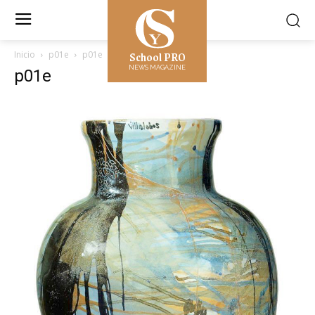
School PRO
Inicio
p01e
p01e
NEWS MAGAZINE
p01e