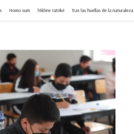
s
Homo sum
Tékhne Iatriké
Tras las huellas de la naturaleza