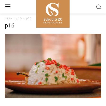
School PRO
Inicio
p16
p16
NEWS MAGAZINE
p16