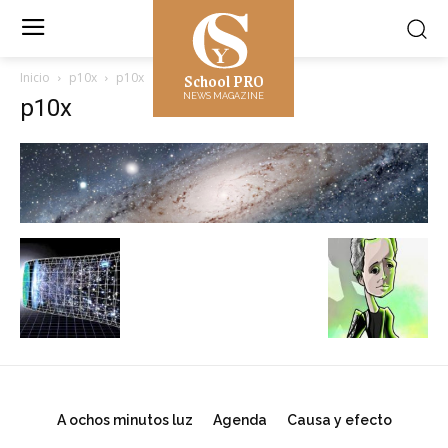
School PRO
Inicio
p10x
p10x
NEWS MAGAZINE
p10x
A ochos minutos luz
Agenda
Causa y efecto