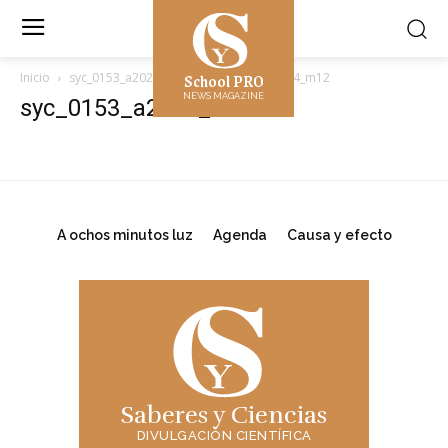
School PRO
Inicio
syc_0153_a2024_m12
syc_0153_a2024_m12
NEWS MAGAZINE
syc_0153_a2024_m12
A ochos minutos luz
Agenda
Causa y efecto
Saberes y Ciencias
DIVULGACIÓN CIENTÍFICA