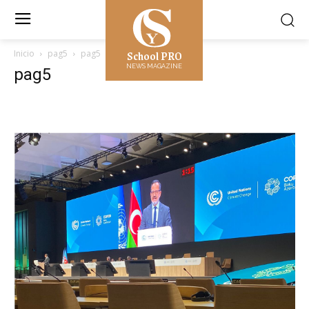
School PRO
Inicio
pag5
pag5
NEWS MAGAZINE
pag5