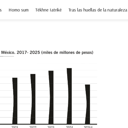
s
Homo sum
Tékhne Iatriké
Tras las huellas de la naturaleza