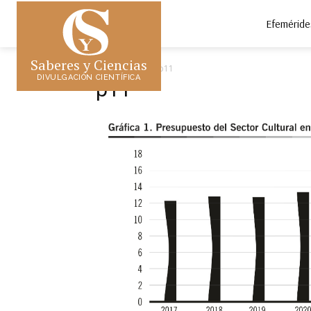
Efeméride
Saberes y Ciencias
Inicio
p11
p11
DIVULGACIÓN CIENTÍFICA
p11