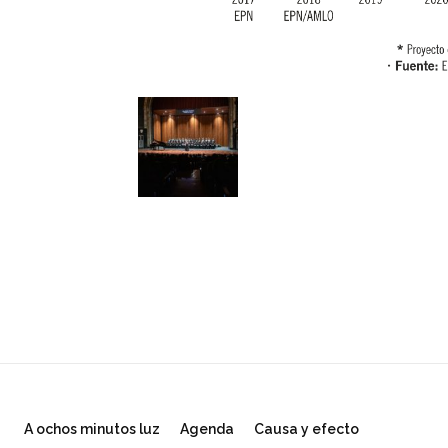
A ochos minutos luz
Agenda
Causa y efecto