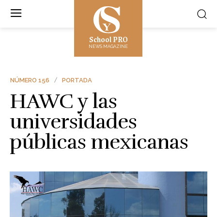
School PRO
NEWS MAGAZINE
NÚMERO 156
PORTADA
HAWC y las
universidades
públicas mexicanas