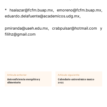
*
hsalazar@fcfm.buap.mx
,
emoreno@fcfm.buap.mx
,
eduardo.delafuente@academicos.udg.mx
,
pmiranda@uaeh.edu.mx
,
crabpulsar@hotmail.com
y
filihz@gmail.com
Artículo anterior
Artículo siguiente
Autosuficiencia energética y
Calendario astronómico marzo
alimentaria
2025