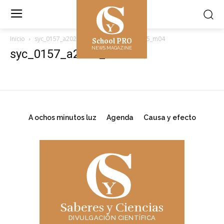
School PRO
Inicio
syc_0157_a2025_m04
syc_0157_a2025_m04
NEWS MAGAZINE
syc_0157_a2025_m04
A ochos minutos luz
Agenda
Causa y efecto
Saberes y Ciencias
DIVULGACIÓN CIENTÍFICA