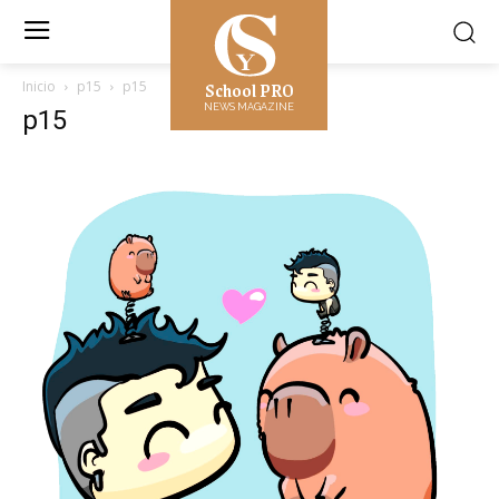
School PRO
Inicio
p15
p15
NEWS MAGAZINE
p15