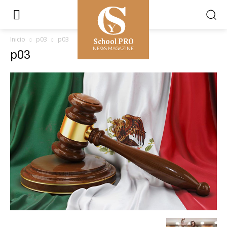
School PRO
Inicio
p03
p03
NEWS MAGAZINE
p03