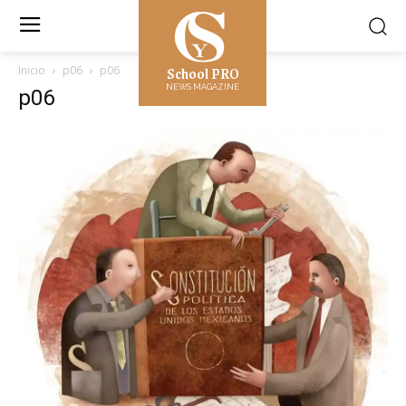
School PRO
Inicio
p06
p06
NEWS MAGAZINE
p06