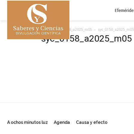
Efeméride
Saberes y Ciencias
Inicio
syc_0158_a2025_m05
syc_0158_a2025_m05
DIVULGACIÓN CIENTÍFICA
syc_0158_a2025_m05
A ochos minutos luz
Agenda
Causa y efecto