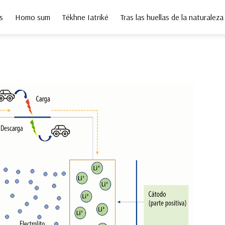
s
Homo sum
Tékhne Iatriké
Tras las huellas de la naturaleza