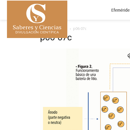
Efeméride
Saberes y Ciencias
Inicio
p06-07c
p06-07c
DIVULGACIÓN CIENTÍFICA
p06-07c