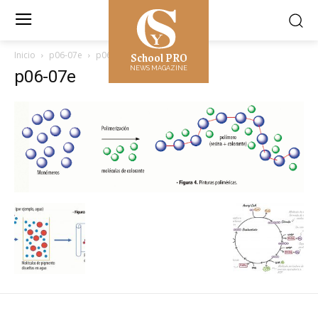
School PRO
Inicio
p06-07e
p06-07e
NEWS MAGAZINE
p06-07e