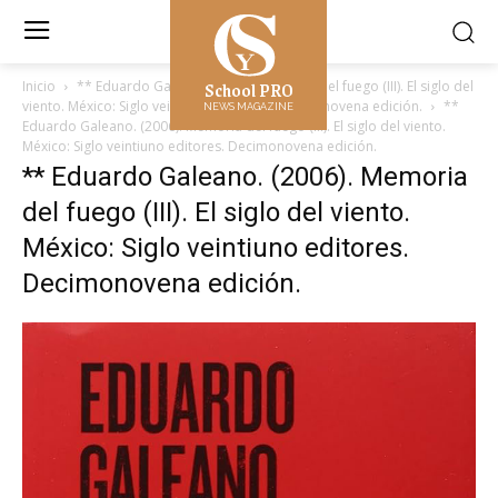
School PRO
Inicio
** Eduardo Galeano. (2006). Memoria del fuego (III). El siglo del
viento. México: Siglo veintiuno editores. Decimonovena edición.
**
NEWS MAGAZINE
Eduardo Galeano. (2006). Memoria del fuego (III). El siglo del viento.
México: Siglo veintiuno editores. Decimonovena edición.
** Eduardo Galeano. (2006). Memoria
del fuego (III). El siglo del viento.
México: Siglo veintiuno editores.
Decimonovena edición.