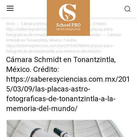
School PRO
Inicio
Cámara Schmidt en Tonantzintla, México. Crédito:
https://saberesyciencias.com.mx/2015/03/09/las-placas-astro-
NEWS MAGAZINE
fotograficas-de-tonantzintla-a-la-memoria-del-mundo/
Cámara
Schmidt en Tonantzintla, México. Crédito:
https://saberesyciencias.com.mx/2015/03/09/las-placas-astro-
fotograficas-de-tonantzintla-a-la-memoria-del-mundo/
Cámara Schmidt en Tonantzintla,
México. Crédito:
https://saberesyciencias.com.mx/201
5/03/09/las-placas-astro-
fotograficas-de-tonantzintla-a-la-
memoria-del-mundo/