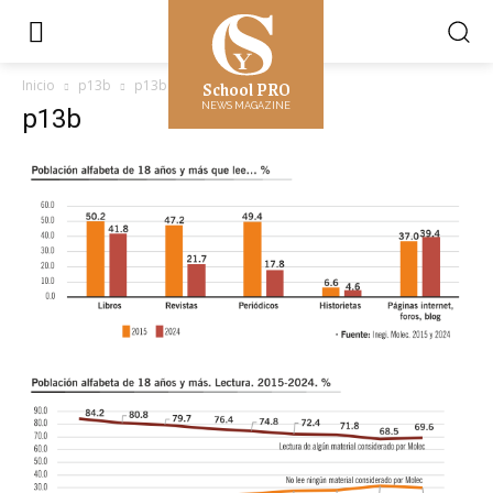
School PRO
Inicio
p13b
p13b
NEWS MAGAZINE
p13b