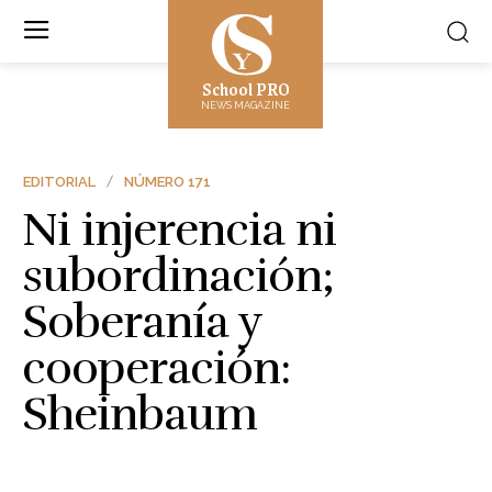
School PRO
NEWS MAGAZINE
EDITORIAL
NÚMERO 171
Ni injerencia ni
subordinación;
Soberanía y
cooperación:
Sheinbaum