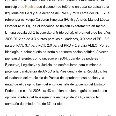
Por sus convicciones ideológicas, los ciudadanos radicados en el
municipio
de Puebla
que disponen de teléfono en casa se ubican a la
izquierda del PAN y a la derecha del PRD, y muy cerca del PRI. Si la
referencia es Felipe Calderón Hinojosa (FCH) y Andrés Manuel López
Obrador (AMLO), los ciudadanos se ubican exactamente en medio.
En una escala del 1 (izquierda) al 5 (derecha), el promedio de los años
2006-2012 es de 3.3 puntos para los ciudadanos, 3.0 para el PRI; 3.6
para el PAN, 3.7 para FCH; 2.0 para el PRD y 1.9 para AMLO. Por su
ideología, el tabasqueño no sería su primera opción política. A veces
piensan diferente, como sucedió en 2004, cuando los poderes
Ejecutivo, Legislativo y Judicial se confabularon para eliminar la
potencial candidatura de AMLO a la Presidencia de la República, los
ciudadanos del municipio de Puebla desaprobaron esa acción y la
mitad de ellos opinó bien del entonces jefe de gobierno del Distrito
Federal; en el año 2005 era 43 por ciento quien seguía teniendo una
opinión positiva del tabasqueño y en mayo de 2006, cuando la
campaña del miedo, fue de 37 por ciento.