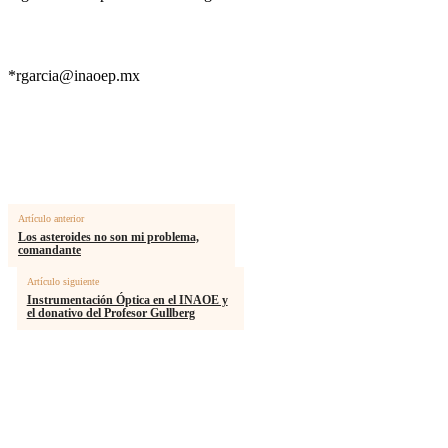
*
rgarcia@inaoep.mx
Artículo anterior
Los asteroides no son mi problema,
comandante
Artículo siguiente
Instrumentación Óptica en el INAOE y
el donativo del Profesor Gullberg