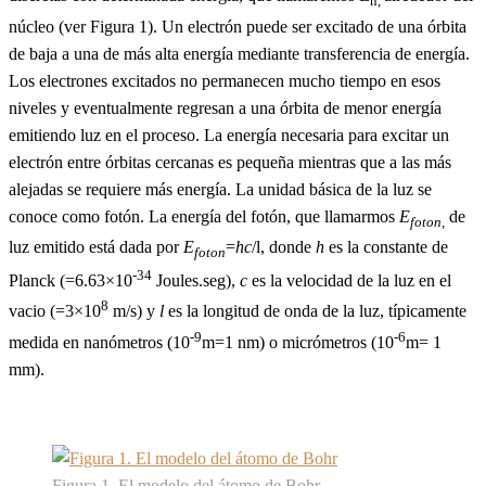
n,
núcleo (ver Figura 1). Un electrón puede ser excitado de una órbita
de baja a una de más alta energía mediante transferencia de energía.
Los electrones excitados no permanecen mucho tiempo en esos
niveles y eventualmente regresan a una órbita de menor energía
emitiendo luz en el proceso. La energía necesaria para excitar un
electrón entre órbitas cercanas es pequeña mientras que a las más
alejadas se requiere más energía. La unidad básica de la luz se
conoce como fotón. La energía del fotón, que llamarmos
E
de
foton,
luz emitido está dada por
E
=
hc
/l, donde
h
es la constante de
foton
-34
Planck (=6.63×10
Joules.seg),
c
es la velocidad de la luz en el
8
vacio (=3×10
m/s) y
l
es la longitud de onda de la luz, típicamente
-9
-6
medida en nanómetros (10
m=1 nm) o micrómetros (10
m= 1
mm).
Figura 1. El modelo del átomo de Bohr