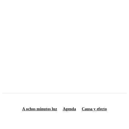
MÁS ARTICULOS
Calendario astronómico julio 2026
Notas sobre la resistencia social en la década de los setenta
La izquierda universitaria al inicio de los 70
Así lo recuerdo…
Muros carolinos
A ochos minutos luz
Agenda
Causa y efecto