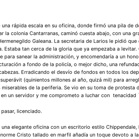
una rápida escala en su oficina, donde firmó una pila de 
r la colonia Cantarranas, caminó cuesta abajo, con una gra
 Hermenegildo Galeana. La secretaria de Larios le pidió qu
 Estaba tan cerca de la gloria que ya empezaba a levitar. 
e para sanear la administración, y encomendaría a un honora
cturación a fondo de la policía, o mejor dicho, una refunda
cabezas. Erradicando el desvío de fondos en todos los dep
superávit (quinientos millones al año, quizá mil) para arr
s miserables de la periferia. Se vio en su toma de protesta
en un servidor y me comprometo a luchar con tenacidad `p
asar, licenciado.
a una elegante oficina con un escritorio estilo Chippendale
norme Cristo tallado en marfil añadía un toque devoto a la