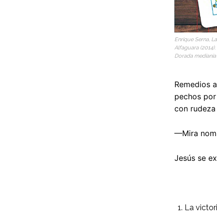
Enrique Serna, L
Alfaguara (2014).
Dorada medianía
Remedios ac
pechos por 
con rudeza 
—Mira nomás
Jesús se ex
La victor