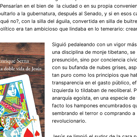
¿Pensarían en el bien de la ciudad o en su propia convenien
ultarlo a la gubernatura, después al Senado, y si en esos
 qué no?, con la silla del águila, convertida en silla de bui
lítico era tan ambicioso que lindaba en lo temerario: cre
Siguió pedaleando con un vigor más 
una disciplina de monje tibetano, s
presunción, sino por conciencia cívi
con su bufanda de nubes grises, asp
tan puro como los principios que ha
transparencia en el gasto público, ef
izquierda lo tildaban de neoliberal
anarquía egoísta, en una especie d
facto los hampones encumbrados que p
sembrando el terror o comprando a l
revolucionario.
Jesús se limpió el sudor de la cara p