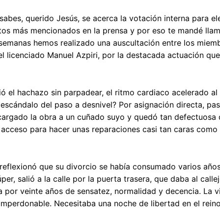
bes, querido Jesús, se acerca la votación interna para eleg
os más mencionados en la prensa y por eso te mandé llama
 semanas hemos realizado una auscultación entre los miem
 el licenciado Manuel Azpiri, por la destacada actuación que
ió el hachazo sin parpadear, el ritmo cardiaco acelerado a
 escándalo del paso a desnivel? Por asignación directa, pas
cargado la obra a un cuñado suyo y quedó tan defectuosa 
 acceso para hacer unas reparaciones casi tan caras como 
reflexionó que su divorcio se había consumado varios años
per, salió a la calle por la puerta trasera, que daba al call
por veinte años de sensatez, normalidad y decencia. La v
imperdonable. Necesitaba una noche de libertad en el rein