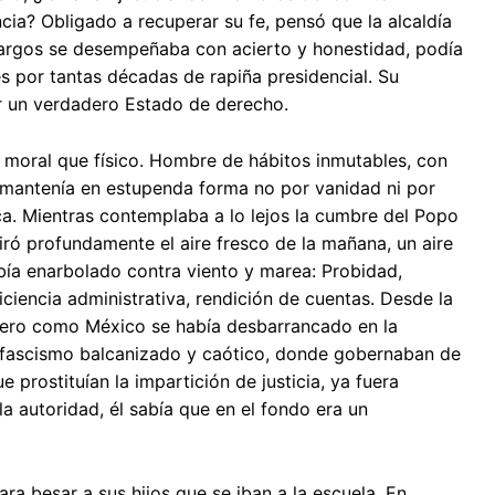
cia? Obligado a recuperar su fe, pensó que la alcaldía
 cargos se desempeñaba con acierto y honestidad, podía
tres por tantas décadas de rapiña presidencial. Su
ar un verdadero Estado de derecho.
moral que físico. Hombre de hábitos inmutables, con
e mantenía en estupenda forma no por vanidad ni por
ca. Mientras contemplaba a lo lejos la cumbre del Popo
iró profundamente el aire fresco de la mañana, un aire
bía enarbolado contra viento y marea: Probidad,
iciencia administrativa, rendición de cuentas. Desde la
. Pero como México se había desbarrancado en la
e fascismo balcanizado y caótico, donde gobernaban de
rostituían la impartición de justicia, ya fuera
a autoridad, él sabía que en el fondo era un
ara besar a sus hijos que se iban a la escuela. En