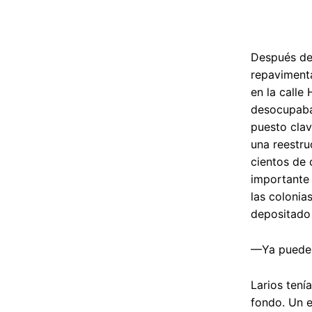
Después de 
repavimenta
en la calle
desocupaba.
puesto clav
una reestru
cientos de 
importante 
las colonia
depositado 
—Ya puede p
Larios tení
fondo. Un e