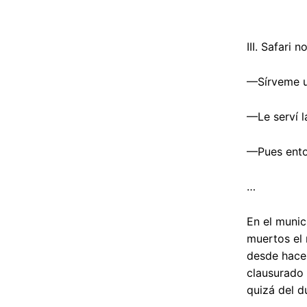
III. Safari 
—Sírveme un
—Le serví 
—Pues ento
…
En el munic
muertos el 
desde hace 
clausurado 
quizá del d