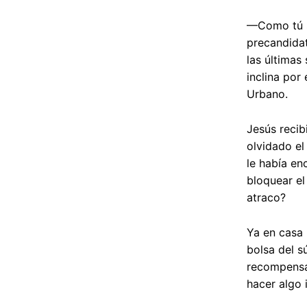
—Como tú sa
precandidat
las últimas
inclina por
Urbano.
Jesús recib
olvidado el
le había en
bloquear el
atraco?
Ya en casa 
bolsa del sú
recompensa 
hacer algo 