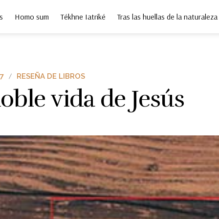
s
Homo sum
Tékhne Iatriké
Tras las huellas de la naturaleza
7
RESEÑA DE LIBROS
oble vida de Jesús