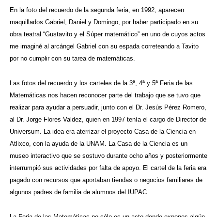
En la foto del recuerdo de la segunda feria, en 1992, aparecen
maquillados Gabriel, Daniel y Domingo, por haber participado en su
obra teatral “Gustavito y el Súper matemático” en uno de cuyos actos
me imaginé al arcángel Gabriel con su espada correteando a Tavito
por no cumplir con su tarea de matemáticas.
Las fotos del recuerdo y los carteles de la 3ª, 4ª y 5ª Feria de las
Matemáticas nos hacen reconocer parte del trabajo que se tuvo que
realizar para ayudar a persuadir, junto con el Dr. Jesús Pérez Romero,
al Dr. Jorge Flores Valdez, quien en 1997 tenía el cargo de Director de
Universum. La idea era aterrizar el proyecto Casa de la Ciencia en
Atlixco, con la ayuda de la UNAM. La Casa de la Ciencia es un
museo interactivo que se sostuvo durante ocho años y posteriormente
interrumpió sus actividades por falta de apoyo. El cartel de la feria era
pagado con recursos que aportaban tiendas o negocios familiares de
algunos padres de familia de alumnos del IUPAC.
La Feria de las Matemáticas no sólo es un acto donde expones algún