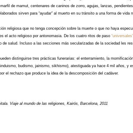
 marfil de mamut, centenares de caninos de zorro, agujas, lanzas, pendiente
elaborados sirven para “ayudar” al muerto en su tránsito a una forma de vida n
ición religiosa que no tenga concepción sobre la muerte o que no haya espec
o es el acto religioso por antonomasia. De los cuatro ritos de paso
“universales
 de salud. Incluso a las secciones más secularizadas de la sociedad les resul
den distinguirse tres prácticas funerarias: el enterramiento, la momificació
(hinduismo, budismo, jainismo, sikhismo), atestiguada ya hace 4 mil años, y 
or el rechazo que produce la idea de la descomposición del cadáver.
tala. Viaje al mundo de las religiones, Kairós, Barcelona, 2011