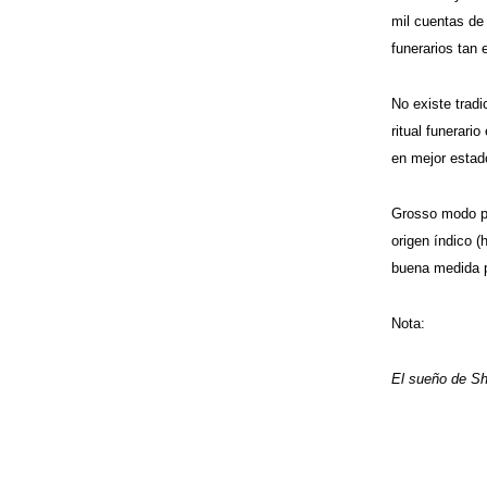
mil cuentas de
funerarios tan 
No existe trad
ritual funerari
en mejor estado
Grosso modo pue
origen índico 
buena medida p
Nota:
El sueño de Shi