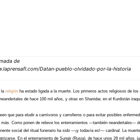
omada de
w.laprensafl.com/Datan-pueblo-olvidado-por-la-historia
 la
religión
ha estado ligada a la muerte. Los primeros actos religiosos de los
 neandertales de hace 100 mil años, y otras en Shanidar, en el Kurdistán iraq
een que para eludir a carnívoros y carroñeros o para evitar posibles enfermed
 más. Como ponen de relieve los enterramientos —también neandertales— de 
ente social del ritual funerario ha sido —¡y todavía es!— cardinal. La muerte 
atrizarse. En el enterramiento de Sungir (Rusia), de hace unos 28 mil años, 