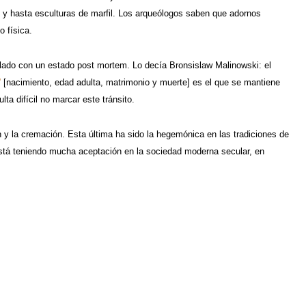
s y hasta esculturas de marfil. Los arqueólogos saben que adornos
o física.
ulado con un estado post mortem. Lo decía Bronsislaw Malinowski: el
”
[nacimiento, edad adulta, matrimonio y muerte] es el que se mantiene
ta difícil no marcar este tránsito.
n y la cremación. Esta última ha sido la hegemónica en las tradiciones de
está teniendo mucha aceptación en la sociedad moderna secular, en