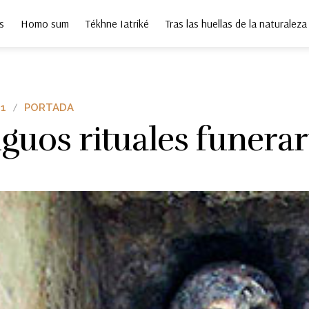
s
Homo sum
Tékhne Iatriké
Tras las huellas de la naturaleza
1
PORTADA
guos rituales funerar