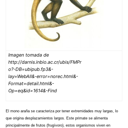
Imagen tomada de
http://darnis.inbio.ac.cr/ubis/FMPr
o?-DB=ubipub.fp3&-
lay=WebAll&-error=norec.html&-
Format=detail.html&-
Op=eq&id=1614&-Find
El mono araña se caracteriza por tener extremidades muy largas, lo
que origina desplazamientos largos. Este primate se alimenta
principalmente de frutos (frugívoro), estos organismos viven en