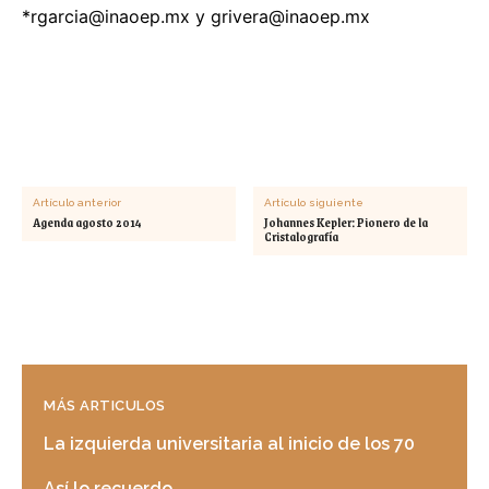
*
rgarcia@inaoep.mx
y
grivera@inaoep.mx
Artículo anterior
Artículo siguiente
Agenda agosto 2014
Johannes Kepler: Pionero de la
Cristalografía
MÁS ARTICULOS
La izquierda universitaria al inicio de los 70
Así lo recuerdo…