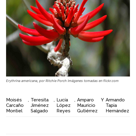
Erythrina americana, por Ritchie Porch Imágenes tomadas en flickr.com
Moisés
,
Teresita
,
Lucía
,
Amparo
Y
Armando
Carcaño
Jiménez
López
Mauricio
Tapia
Montiel
Salgado
Reyes
Gutiérrez
Hernández