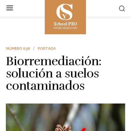
School PRO
NEWS MAGAZINE
NÚMERO 036
PORTADA
Biorremediación:
solución a suelos
contaminados