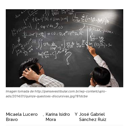
Imagen tomada de http://pensevestibular.com.br/wp-content/uplo-
ads/2014/01/quinze-questoes-discursivas.jpg?81dcbe
Micaela Lucero
,
Karina Isidro
Y
José Gabriel
Bravo
Mora
Sánchez Ruiz