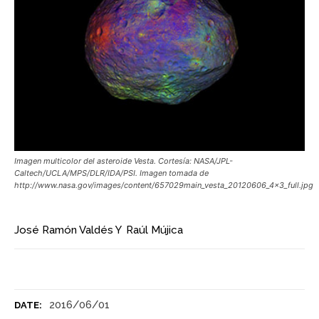
Imagen multicolor del asteroide Vesta. Cortesía: NASA/JPL-
Caltech/UCLA/MPS/DLR/IDA/PSI. Imagen tomada de
http://www.nasa.gov/images/content/657029main_vesta_20120606_4x3_full.jpg
José Ramón Valdés
Y
Raúl Mújica
2016/06/01
DATE: