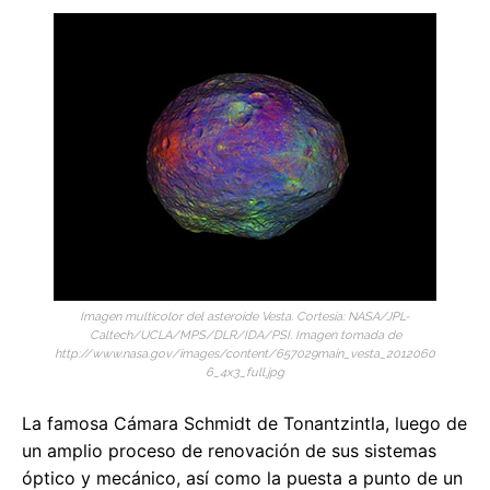
Imagen multicolor del asteroide Vesta. Cortesía: NASA/JPL-
Caltech/UCLA/MPS/DLR/IDA/PSI. Imagen tomada de
http://www.nasa.gov/images/content/657029main_vesta_2012060
6_4x3_full.jpg
La famosa Cámara Schmidt de Tonantzintla, luego de
un amplio proceso de renovación de sus sistemas
óptico y mecánico, así como la puesta a punto de un