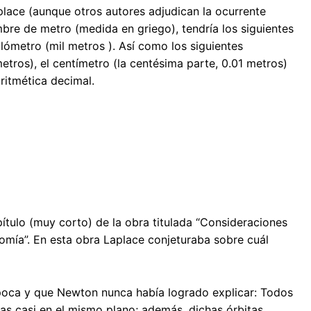
lace (aunque otros autores adjudican la ocurrente
bre de metro (medida en griego), tendría los siguientes
ilómetro (mil metros ). Así como los siguientes
etros), el centímetro (la centésima parte, 0.01 metros)
aritmética decimal.
ítulo (muy corto) de la obra titulada “Consideraciones
omía”. En esta obra Laplace conjeturaba sobre cuál
poca y que Newton nunca había logrado explicar: Todos
das casi en el mismo plano; además, dichas órbitas