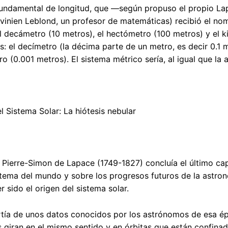
undamental de longitud, que —según propuso el propio Lap
inien Leblond, un profesor de matemáticas) recibió el nom
el decámetro (10 metros), el hectómetro (100 metros) y el k
s: el decímetro (la décima parte de un metro, es decir 0.1 m
ro (0.001 metros). El sistema métrico sería, al igual que la 
el Sistema Solar: La hiótesis nebular
 Pierre-Simon de Lapace (1749-1827) concluía el último cap
stema del mundo y sobre los progresos futuros de la astron
r sido el origen del sistema solar.
rtía de unos datos conocidos por los astrónomos de esa é
s giran en el mismo sentido y en órbitas que están confina