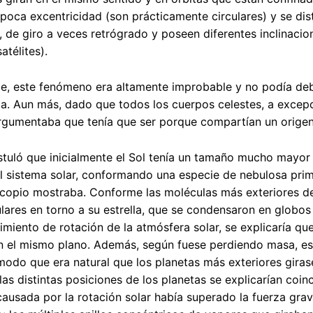
poca excentricidad (son prácticamente circulares) y se dis
, de giro a veces retrógrado y poseen diferentes inclinaci
atélites).
e, este fenómeno era altamente improbable y no podía debe
da. Aun más, dado que todos los cuerpos celestes, a excep
argumentaba que tenía que ser porque compartían un orige
tuló que inicialmente el Sol tenía un tamaño mucho mayor 
l sistema solar, conformando una especie de nebulosa primit
scopio mostraba. Conforme las moléculas más exteriores de
culares en torno a su estrella, que se condensaron en globos 
miento de rotación de la atmósfera solar, se explicaría que
n el mismo plano. Además, según fuese perdiendo masa, est
odo que era natural que los planetas más exteriores girase
 las distintas posiciones de los planetas se explicarían coi
causada por la rotación solar había superado la fuerza grav