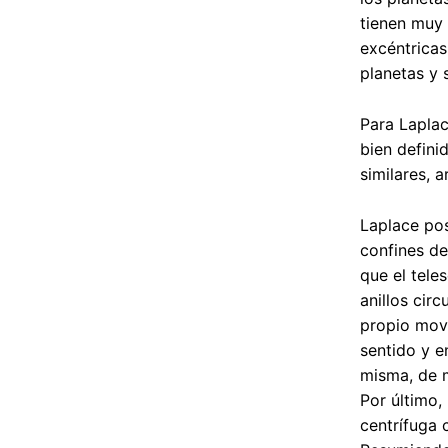
tienen muy 
excéntricas
planetas y s
Para Laplac
bien defini
similares, 
Laplace pos
confines de
que el tele
anillos cir
propio movi
sentido y e
misma, de m
Por último,
centrífuga 