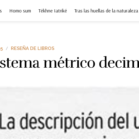
s
Homo sum
Tékhne Iatriké
Tras las huellas de la naturaleza
5
RESEÑA DE LIBROS
sistema métrico decim