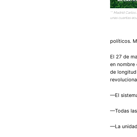
** Madrid Carlos 
unas cuantas ecu
políticos. 
El 27 de ma
en nombre d
de longitud
revoluciona
—El sistema
—Todas las 
—La unidad 