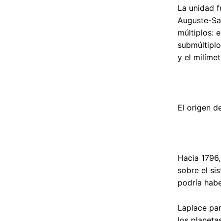
La unidad f
Auguste-Sav
múltiplos: 
submúltiplo
y el milímet
El origen d
Hacia 1796,
sobre el si
podría habe
Laplace pa
los planeta