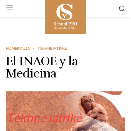
School PRO
NEWS MAGAZINE
NÚMERO 122
TÉKHNE IATRIKÉ
El INAOE y la
Medicina