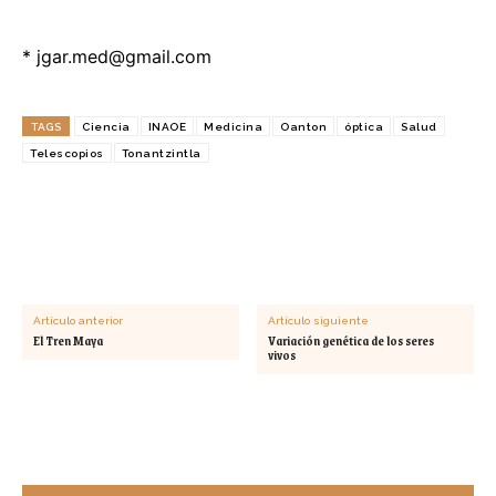
*
jgar.med@gmail.com
TAGS
Ciencia
INAOE
Medicina
Oanton
óptica
Salud
Telescopios
Tonantzintla
Artículo anterior
Artículo siguiente
El Tren Maya
Variación genética de los seres
vivos