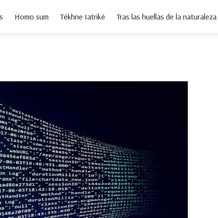
s
Homo sum
Tékhne Iatriké
Tras las huellas de la naturaleza