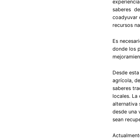
experiencia
saberes des
coadyuvar c
recursos na
Es necesari
donde los p
mejoramient
Desde esta 
agrícola, d
saberes tra
locales. La
alternativa
desde una v
sean recupe
Actualmente