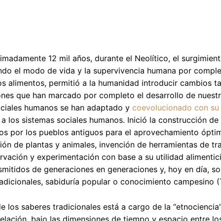
madamente 12 mil años, durante el Neolítico, el surgimiento 
do el modo de vida y la supervivencia humana por completo
os alimentos, permitió a la humanidad introducir cambios 
nes que han marcado por completo el desarrollo de nuestra 
ociales humanos se han adaptado y
coevolucionado con su
a los sistemas sociales humanos. Inició la construcción d
os por los pueblos antiguos para el aprovechamiento óptim
ón de plantas y animales, invención de herramientas de trab
rvación y experimentación con base a su utilidad alimentic
smitidos de generaciones en generaciones y, hoy en día, 
radicionales, sabiduría popular o conocimiento campesino (Tr
de los saberes tradicionales está a cargo de la “etnociencia”
elación, bajo las dimensiones de tiempo y espacio entre l