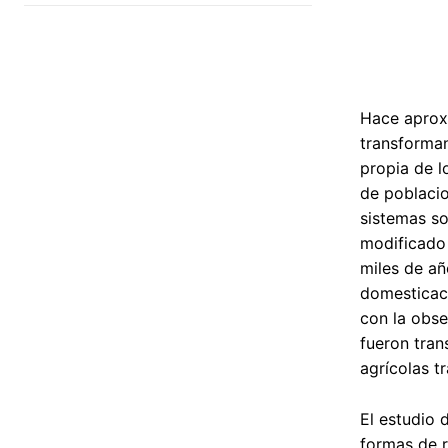
Hace aproxi
transforman
propia de l
de poblacio
sistemas s
modificado 
miles de añ
domesticaci
con la obse
fueron tran
agrícolas t
El estudio 
formas de r