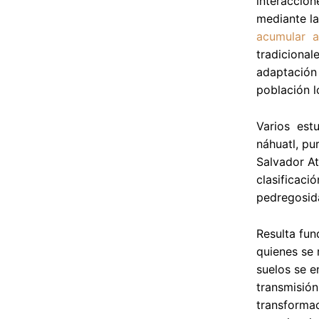
interaccion
mediante la
acumular a
tradicional
adaptación 
población l
Varios estu
náhuatl, pu
Salvador A
clasificaci
pedregosid
Resulta fun
quienes se 
suelos se e
transmisión
transformac