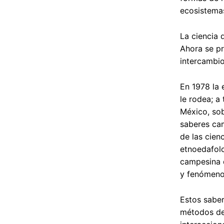
ecosistema
La ciencia 
Ahora se pr
intercambio
En 1978 la 
le rodea; a
México, sob
saberes cam
de las cien
etnoedafolo
campesina d
y fenómenos
Estos saber
métodos de