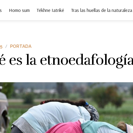
s
Homo sum
Tékhne Iatriké
Tras las huellas de la naturaleza
5
PORTADA
 es la etnoedafologí