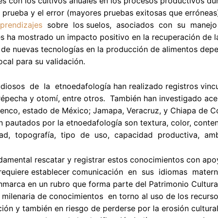
es con los cultivos anuales en los procesos productivos du
 prueba y el error (mayores pruebas exitosas que erróneas
prendizajes
sobre los suelos, asociados con su manejo y
es ha mostrado un impacto positivo en la recuperación de la 
de nuevas tecnologías en la producción de alimentos depen
ocal para su validación.
diosos de la etnoedafología han realizado registros vinc
répecha y otomí, entre otros. También han investigado ace
tenco, estado de México; Jamapa, Veracruz, y Chiapa de C
ón pautados por la etnoedafología son textura, color, conte
ad, topografía, tipo de uso, capacidad productiva, ambie
damental rescatar y registrar estos conocimientos con ap
requiere establecer comunicación en sus idiomas maternos
nmarca en un rubro que forma parte del Patrimonio Cultura
 milenaria de conocimientos en torno al uso de los recurs
ión y también en riesgo de perderse por la erosión cultural