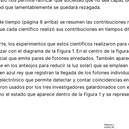
sto nos permite ratificar que sociedad que no sea capaz de
ad que lamentablemente se quedará rezagada.
 de tiempo (página 8 arriba) se resumen las contribuciones
ue cada científico realizó sus contribuciones en tiempos di
rte, los experimentos que estos científicos realizaron para 
zar con el diagrama de la Figura 1. En el centro de la figur
ecial que emite pares de fotones enredados. También apar
en los anteojos para reducir la luz solar) que se emplean 
en azul rey que registran la llegada de los fotones individ
electrónico que permite detectar y contar coincidencias en
eron usados por los tres investigadores galardonados con 
o el estado que aparece dentro de la Figura 1 y se represe