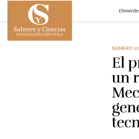
Efeméride
Saberes y Ciencias
DIVULGACIÓN CIENTÍFICA
NÚMERO 12
El p
un 
Mec
gene
tecn