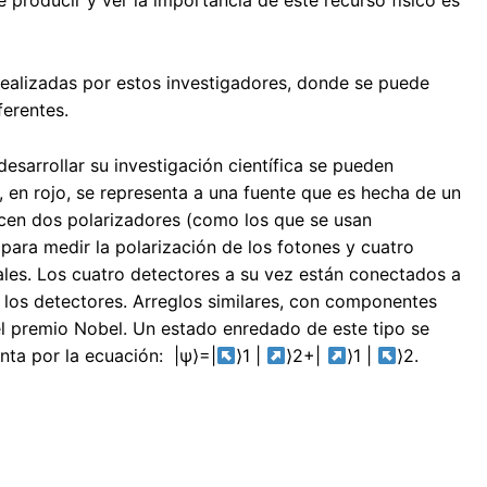
 producir y ver la importancia de este recurso físico es
 realizadas por estos investigadores, donde se puede
ferentes.
desarrollar su investigación científica se pueden
a, en rojo, se representa a una fuente que es hecha de un
ecen dos polarizadores (como los que se usan
para medir la polarización de los fotones y cuatro
uales. Los cuatro detectores a su vez están conectados a
 los detectores. Arreglos similares, con componentes
el premio Nobel. Un estado enredado de este tipo se
nta por la ecuación: |ψ⟩=|
⟩1 |
⟩2+|
⟩1 |
⟩2.