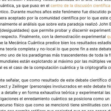
uántica, ya que puso en el
centro de la discusión científica
ico. Durante muchos años este fenómeno fue discutido por 
uera aceptado por la comunidad científica por lo que este
inalmente el análisis que sobre esta paradoja realizó John B
 (desigualdades) que permite probar y discernir experiment
 respecto. Finalmente, con la demostración experimental
qu
e la Mecánica Cuántica predice bien los resultados estadís
na teoría completa y no-local lo que pone fin a este debat
mo uno de los paradigmas más trascendentes de toda la fís
undiales están explotando al máximo por las múltiples ven
al es el caso de la computación cuántica y la criptografía
te señalar, que como resultado de este debate científico d
pect y Zeilinger (personajes involucrados en este debate his
r a detalle y en forma exhaustiva teórica y experimental l
tigaciones el enredamiento cuántico se posiciona como un “r
recurso físico que como se mencionó tiene similitudes con 