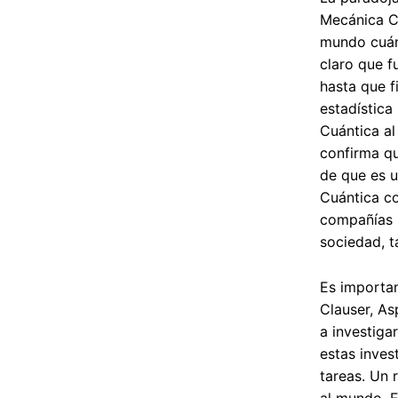
Mecánica C
mundo cuánt
claro que f
hasta que f
estadística
Cuántica al
confirma qu
de que es u
Cuántica co
compañías m
sociedad, t
Es importan
Clauser, As
a investiga
estas inves
tareas. Un 