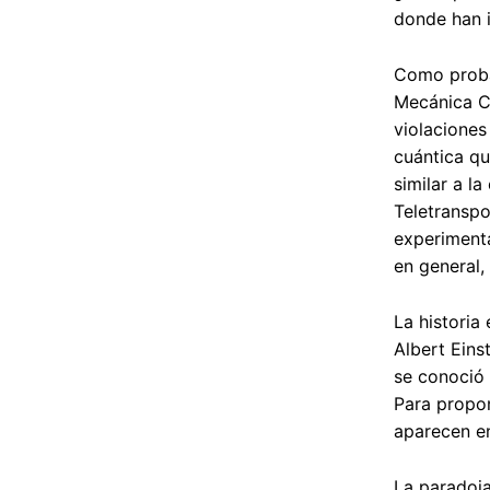
donde han i
Como probab
Mecánica Cu
violaciones
cuántica qu
similar a l
Teletranspo
experimenta
en general,
La historia
Albert Eins
se conoció 
Para propon
aparecen en
La paradoja