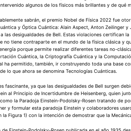
ntervenido algunos de los físicos más brillantes y de qué
lemente sabrán, el premio Nobel de Física 2022 fue otorga
ántica y Óptica Cuántica: Alain Aspect, Anton Zeilinger y
 a las desigualdades de Bell. Estas violaciones certifican 
e no tiene contraparte en el mundo de la física clásica y qu
a energía porque permite realizar diferentes tareas no-clás
rtación Cuántica, la Criptografía Cuántica y la Computación
l ha permitido, también, ir construyendo toda una base con
 de lo que ahora se denomina Tecnologías Cuánticas.
 es fascinante, ya que las desigualdades de Bell surgen de
tein al Principio de Incertidumbre de Heisenberg, quien ju
como la Paradoja Einstein-Podolsky-Rosen tratando de pone
er y formular esta paradoja Einstein y colaboradores usa
 la Figura 1) con la intención de demostrar que la Mecánic
 de Einstein-Podolsky-Rosen publicada en el año 1935 desat