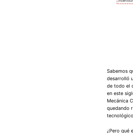
Sabemos que
desarrolló 
de todo el 
en este sig
Mecánica Cu
quedando re
tecnológico
¿Pero qué e