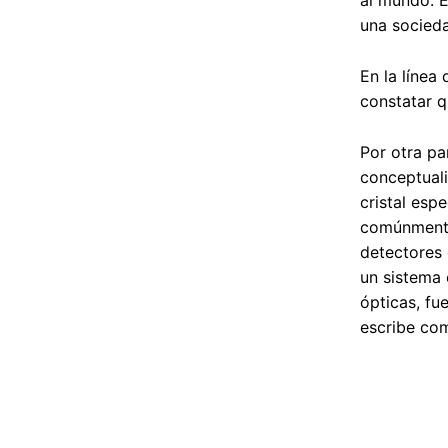
al mundo. E
una socied
En la línea
constatar q
Por otra pa
conceptuali
cristal esp
comúnmente 
detectores 
un sistema 
ópticas, fu
escribe com