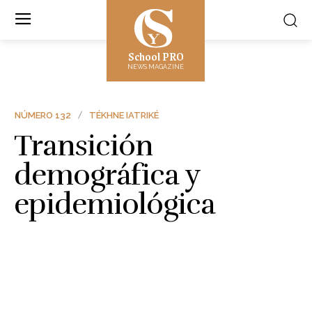
School PRO
NEWS MAGAZINE
NÚMERO 132
TÉKHNE IATRIKÉ
Transición
demográfica y
epidemiológica