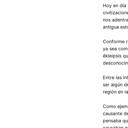
Hoy en día 
civilizacio
nos adentra
antigua est
Conforme re
ya sea como
ékleipsis 
desconocim
Entre las i
ser algún 
región en l
Como ejempl
causante de
pensaba que
causaban gi