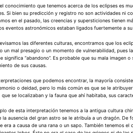
el conocimiento que tenemos acerca de los eclipses es muc
nes. Si bien su predicción y registro no son actividades ni
mos en el pasado, las creencias y supersticiones tienen más
os eventos astronómicos estaban ligados fuertemente a su 
visamos las diferentes culturas, encontramos que los eclip
 un mal presagio o un momento de vulnerabilidad, pues la 
que significa “abandono”. Es probable que su mala imagen o 
iento de sus causas.
nterpretaciones que podemos encontrar, la mayoría consiste
demonio o deidad, pero lo más común es que se le atribuy
a que se localizaban y la fauna que ahí habitaba, sus caract
o de esta interpretación tenemos a la antigua cultura china
 la ausencia del gran astro se le atribuía a un dragón. De 
 era a causa de una rana o un sapo. También tenemos el ca
gantes lobos. Éste no era el caso de los griegos ni de las