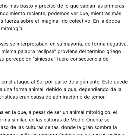
ho más basto y preciso de lo que sabían las primeras
 conocimiento reciente, podemos ver que, mientras más
 fuerza sobre el imagina- rio colectivo. En la época
mitología.
ses se interpretaban, en su mayoría, de forma negativa,
misma palabra “eclipse” proviene del término griego
su percepción “siniestra” fuera consecuencia del
 en el ataque al Sol por parte de algún ente. Este puede
era una forma animal, debido a que, dependiendo de la
erísticas eran causa de admiración o de temor.
 en la que, a pesar de ser un animal mitológico, el
forma similar, en las culturas de Medio Oriente se
so de las culturas celtas, donde la gran sombra la
 primeras culturas mesopotámicas en las que un eclipse