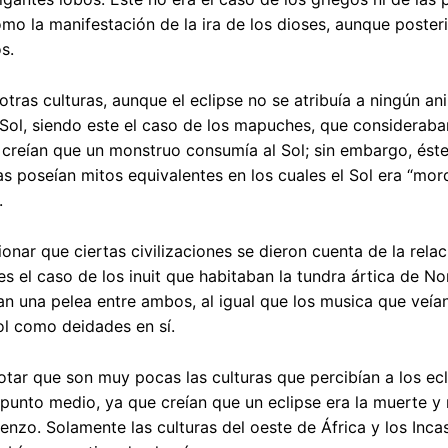
omo la manifestación de la ira de los dioses, aunque post
s.
tras culturas, aunque el eclipse no se atribuía a ningún an
Sol, siendo este el caso de los mapuches, que consideraba
s creían que un monstruo consumía al Sol; sin embargo, és
as poseían mitos equivalentes en los cuales el Sol era “mo
.
nar que ciertas civilizaciones se dieron cuenta de la relaci
es el caso de los inuit que habitaban la tundra ártica de No
n una pelea entre ambos, al igual que los musica que veían
ol como deidades en sí.
ar que son muy pocas las culturas que percibían a los ecl
punto medio, ya que creían que un eclipse era la muerte y r
nzo. Solamente las culturas del oeste de África y los Incas