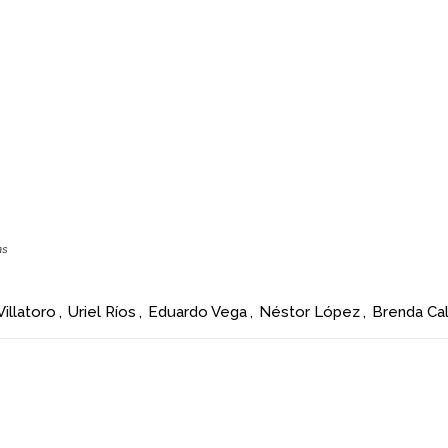
as
Villatoro
,
Uriel Ríos
,
Eduardo Vega
,
Néstor López
,
Brenda Ca