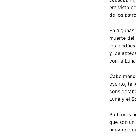
era visto c
de los astro
En algunas o
muerte del 
los hindúe
y los aztec
con la Luna
Cabe mencio
evento, tal 
consideraba
Luna y el S
Podemos not
que son un 
nuevo comie