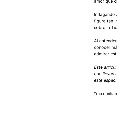
amor que de
Indagando a
figura tan 
sobre la Tie
Al entender
conocer má
admirar est
Este artíc
que llevan a
este espaci
*
maximilia