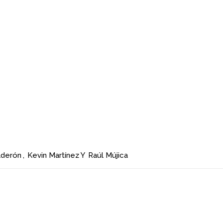
lderón
,
Kevin Martínez
Y
Raúl Mújica