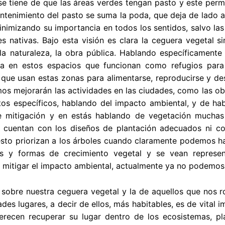
se tiene de que las áreas verdes tengan pasto y este perm
ntenimiento del pasto se suma la poda, que deja de lado a 
nimizando su importancia en todos los sentidos, salvo las
s nativas. Bajo esta visión es clara la ceguera vegetal 
la naturaleza, la obra pública. Hablando específicamente
da en estos espacios que funcionan como refugios para 
 que usan estas zonas para alimentarse, reproducirse y de
s mejorarán las actividades en las ciudades, como las obr
tos específicos, hablando del impacto ambiental, y de hab
 mitigación y en estás hablando de vegetación muchas v
 cuentan con los diseños de plantación adecuados ni co
to priorizan a los árboles cuando claramente podemos hac
s y formas de crecimiento vegetal y se vean represe
 mitigar el impacto ambiental, actualmente ya no podemos 
 sobre nuestra ceguera vegetal y la de aquellos que nos 
ades lugares, a decir de ellos, más habitables, es de vital
recen recuperar su lugar dentro de los ecosistemas, pla