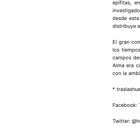
epífitas, 
investigad
desde esta
distribuye 
El gran com
los tiempos
campos dest
Alma era ci
con la ambi
*
traslashu
Facebook: T
Twitter: @