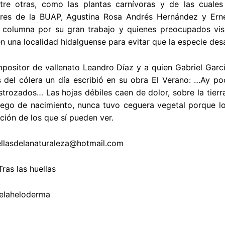
entre otras, como las plantas carnívoras y de las cuale
ores de la BUAP, Agustina Rosa Andrés Hernández y Erne
 columna por su gran trabajo y quienes preocupados visi
en una localidad hidalguense para evitar que la especie des
positor de vallenato Leandro Díaz y a quien Gabriel Garc
 del cólera un día escribió en su obra El Verano: …Ay po
rozados… Las hojas débiles caen de dolor, sobre la tierr
ego de nacimiento, nunca tuvo ceguera vegetal porque log
ción de los que sí pueden ver.
ellasdelanaturaleza@hotmail.com
ras las huellas
helaheloderma