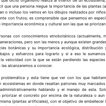
 que dicho organismo realiza al interior de un ecosistema
cil que una persona niegue la importancia de las plantas (
n o incluso los vemos en los dibujos realizados por niños
ente con frutos; es comprensible que pensemos en especi
 importancia económica y cultural son las que se priorizan
rsonas con conocimientos etnobotánicos (actualmente, m
generaciones, pero son las menos y aunque existen grandes
ies botánicas y su importancia ecológica, distribución y
bajos y esfuerzos para lograrlo y si a eso le sumamos 
, la velocidad con la que se están perdiendo las especi
 las alcanzaremos a conocer.
a problemática y esta tiene que ver con los que habitam
n ecosistemas en donde resaltan patrones muy marcados y
 administrativamente hablando y el manejo de esta. Sol
 priorizar el concreto por encima de la naturaleza o aun 
 misma (plantas artificiales), con el objetivo de embellece