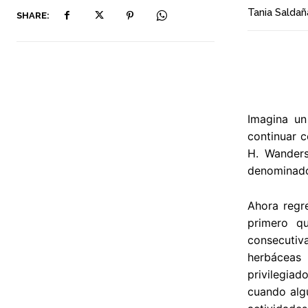
Tania Saldañ
SHARE:
Imagina un
continuar c
H. Wanders
denominado
Ahora regr
primero q
consecutiv
herbáceas 
privilegia
cuando algu