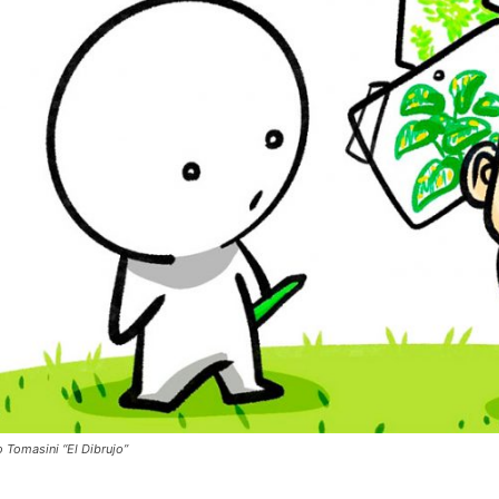
o Tomasini “El Dibrujo”