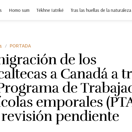
s
Homo sum
Tékhne Iatriké
Tras las huellas de la naturaleza
1
PORTADA
igración de los
caltecas a Canadá a t
 Programa de Trabaja
ícolas emporales (PTA
 revisión pendiente