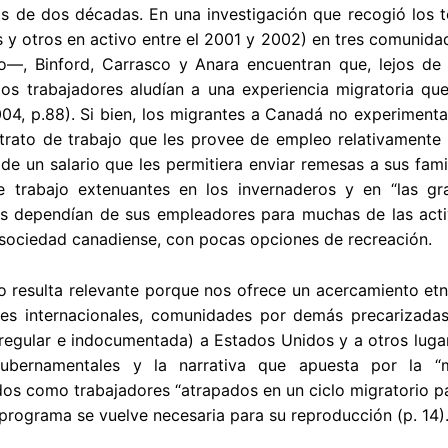
s de dos décadas. En una investigación que recogió los t
s y otros en activo entre el 2001 y 2002) en tres comuni
o—, Binford, Carrasco y Anara encuentran que, lejos de l
los trabajadores aludían a una experiencia migratoria qu
004, p.88). Si bien, los migrantes a Canadá no experiment
rato de trabajo que les provee de empleo relativamente s
 de un salario que les permitiera enviar remesas a sus famil
e trabajo extenuantes en los invernaderos y en “las gra
s dependían de sus empleadores para muchas de las activi
 sociedad canadiense, con pocas opciones de recreación.
o resulta relevante porque nos ofrece un acercamiento etn
tes internacionales, comunidades por demás precarizad
regular e indocumentada) a Estados Unidos y a otros lugare
ubernamentales y la narrativa que apuesta por la “m
os como trabajadores “atrapados en un ciclo migratorio para
 programa se vuelve necesaria para su reproducción (p. 14)