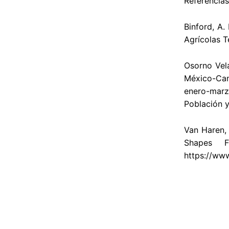
Referencias
Binford, A.
Agrícolas T
Osorno Velá
México-Cana
enero-marz
Población y
Van Haren, 
Shapes F
https://www