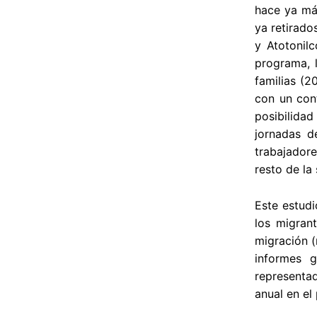
hace ya má
ya retirado
y Atotonilc
programa, 
familias (2
con un cont
posibilidad
jornadas d
trabajadore
resto de la
Este estudi
los migran
migración (
informes g
representad
anual en el