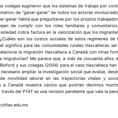
us colegas sugirieron que los sistemas de trabajo por co
amativo de “ganar-ganar” de todos los actores involucrad
ar-ganar habrá que preguntarse por los propios trabajador
ejan de cumplir con los roles familiares y comunitarios 
 soledad cobra factura en la valorización que los migrante
¿Cuáles son los costos sociales de estos regímenes de t
é significa para las comunidades rurales tlaxcaltecas ser
laciona la migración tlaxcalteca a Canadá con otras form
as migratorias? Me parece que, a más de cincuenta años d
Binford y sus colegas (2004) para el caso tlaxcalteca han
necesario ampliar la investigación social que evalúe, desde
de movilidad laboral en las trayectorias vitales y soc
as a Canadá muestra vacíos que podrían decirnos mucho
 través del PTAT es una revisión pendiente que vale la pen
coltlax.edu.mx