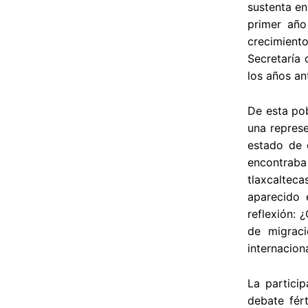
sustenta en
primer año
crecimient
Secretaría 
los años an
De esta pob
una repres
estado de 
encontraba
tlaxcaltec
aparecido 
reflexión:
de migrac
internacion
La partici
debate fért