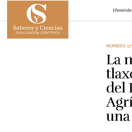
Efeméride
Saberes y Ciencias
DIVULGACIÓN CIENTÍFICA
NÚMERO 17
La m
tlax
del
Agr
una