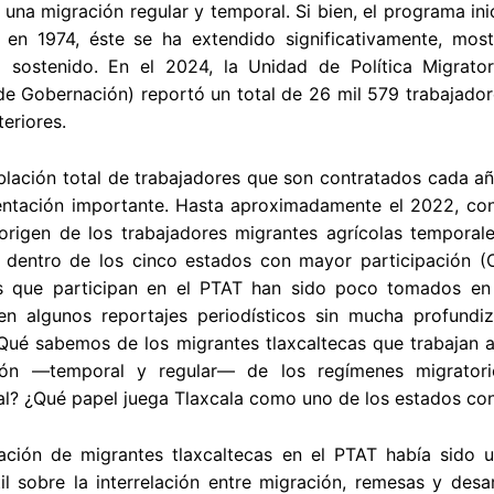
 una migración regular y temporal. Si bien, el programa in
 en 1974, éste se ha extendido significativamente, mos
o sostenido. En el 2024, la Unidad de Política Migrato
de Gobernación) reportó un total de 26 mil 579 trabajador
teriores.
lación total de trabajadores que son contratados cada año
entación importante. Hasta aproximadamente el 2022, con 
origen de los trabajadores migrantes agrícolas temporal
 dentro de los cinco estados con mayor participación (O
as que participan en el PTAT han sido poco tomados en c
en algunos reportajes periodísticos sin mucha profundiz
 ¿Qué sabemos de los migrantes tlaxcaltecas que trabaja
ión —temporal y regular— de los regímenes migrator
al? ¿Qué papel juega Tlaxcala como uno de los estados con
pación de migrantes tlaxcaltecas en el PTAT había sido 
il sobre la interrelación entre migración, remesas y des