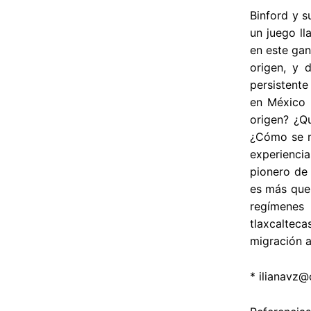
Binford y s
un juego ll
en este gan
origen, y d
persistente
en México 
origen? ¿Qu
¿Cómo se re
experienci
pionero de 
es más que 
regímenes 
tlaxcaltec
migración a
*
ilianavz@