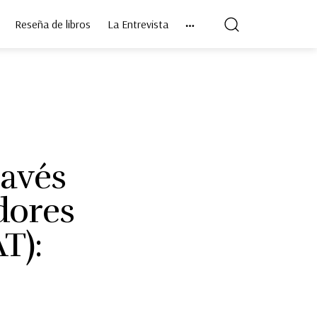
Reseña de libros
La Entrevista
ravés
dores
T):