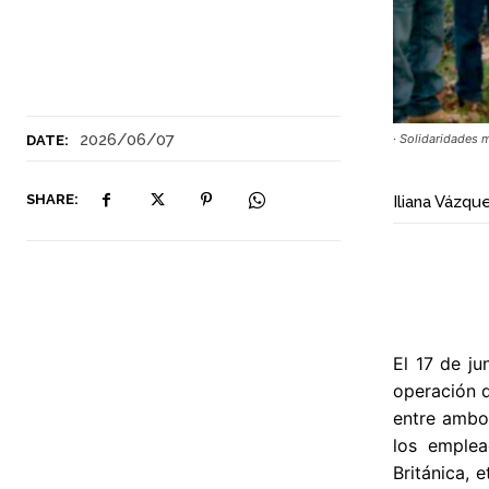
2026/06/07
· Solidaridades 
DATE:
SHARE:
Iliana Vázqu
El 17 de j
operación 
entre ambos
los emplea
Británica, 