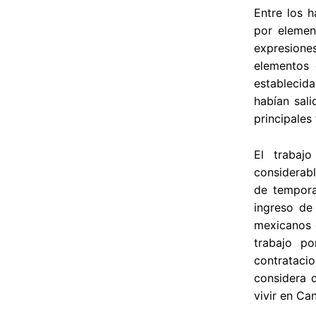
Entre los h
por elemen
expresiones
elementos c
establecida
habían sal
principales
El trabaj
considerabl
de tempora
ingreso de
mexicanos 
trabajo po
contratacio
considera c
vivir en Ca