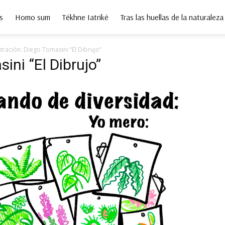
s
Homo sum
Tékhne Iatriké
Tras las huellas de la naturaleza
stración: Diego Tomasini “El Dibrujo”
ini “El Dibrujo”