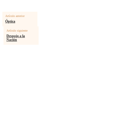
Artículo anterior
Óptica
Artículo siguiente
Despojo a la
Nación
MÁS ARTICULOS
Diré adiós a los señores
Separar para transformar
Calendario astronómico julio 2026