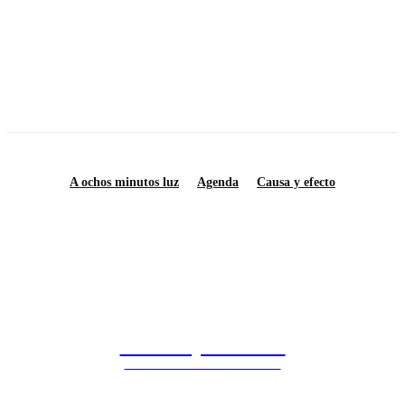
Notas sobre la resistencia social en la década de los setenta
La izquierda universitaria al inicio de los 70
A ochos minutos luz
Agenda
Causa y efecto
Saberes y Ciencias
DIVULGACIÓN CIENTÍFICA