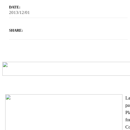
DATE:
2013/12/01
SHARE:
La
pa
Pl
fo
Co