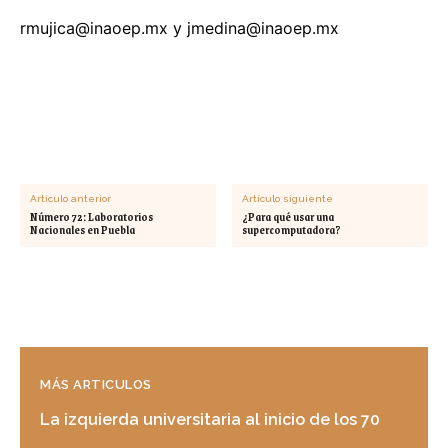
rmujica@inaoep.mx
y
jmedina@inaoep.mx
Artículo anterior
Artículo siguiente
Número 72: Laboratorios
¿Para qué usar una
Nacionales en Puebla
supercomputadora?
MÁS ARTICULOS
La izquierda universitaria al inicio de los 70