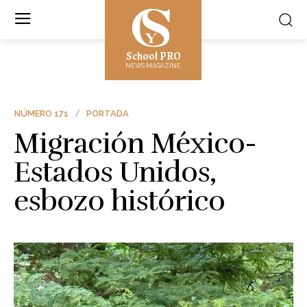
School PRO
NEWS MAGAZINE
NÚMERO 171
PORTADA
Migración México-
Estados Unidos,
esbozo histórico