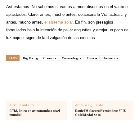
Así estamos. No sabemos si vamos a morir disueltos en el vacío o
aplastados. Claro, antes, mucho antes, colapsará la Vía láctea… y
antes, mucho antes,
el sistema solar
. En fin, son presagios
formulados bajo la intención de paliar angustias y arrojar un poco de
luz bajo el signo de la divulgación de las ciencias.
TAGS
Big Bang
Ciencia
Cosmología
Física
Universo
Artículo anterior
Artículo siguiente
GTM, único en astronomía a nivel
Daniel Malacara Hernández: SPIE
mundial
Gold Medal 2012