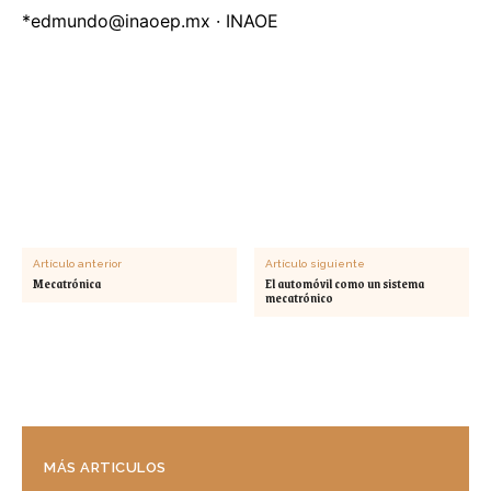
*
edmundo@inaoep.mx
· INAOE
Artículo anterior
Artículo siguiente
Mecatrónica
El automóvil como un sistema
mecatrónico
MÁS ARTICULOS