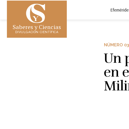
Efeméride
Saberes y Ciencias
DIVULGACIÓN CIENTÍFICA
NÚMERO 03
Un 
en 
Mil