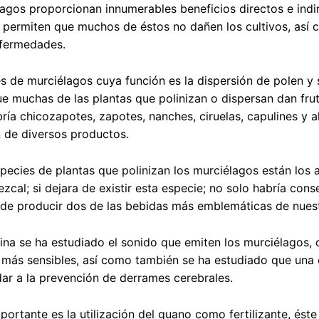
agos proporcionan innumerables beneficios directos e indi
 permiten que muchos de éstos no dañen los cultivos, así
nfermedades.
s de murciélagos cuya función es la dispersión de polen y 
e muchas de las plantas que polinizan o dispersan dan fru
bría chicozapotes, zapotes, nanches, ciruelas, capulines y 
 de diversos productos.
species de plantas que polinizan los murciélagos están los
ezcal; si dejara de existir esta especie; no solo habría c
de producir dos de las bebidas más emblemáticas de nuest
ina se ha estudiado el sonido que emiten los murciélagos, c
 más sensibles, así como también se ha estudiado que una e
ar a la prevención de derrames cerebrales.
portante es la utilización del guano como fertilizante, ést