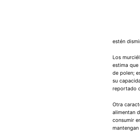
estén dism
Los murciél
estima que 
de polen; e
su capacida
reportado 
Otra caract
alimentan d
consumir en
mantengan a