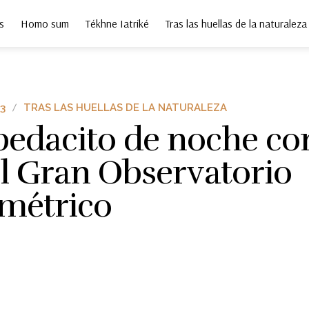
s
Homo sum
Tékhne Iatriké
Tras las huellas de la naturaleza
3
TRAS LAS HUELLAS DE LA NATURALEZA
pedacito de noche con
el Gran Observatorio
imétrico