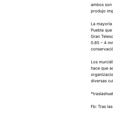
ambos son d
produjo imp
La mayoría 
Puebla que 
Gran Telesc
0.85 – 4 mm
conservació
Los murciél
hace que ac
organizacio
diversas cu
*
traslashu
Fb: Tras las