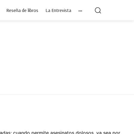
Reseña de libros
La Entrevista
zadas; cuando permite asesinatos dolosos, ya sea por