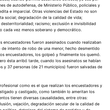
es de autodefensa, de Ministerio Público, policiales y
pedita e imparcial. Otras violencias del Estado no son
ta social; degradación de la calidad de vida;
esterritorialidad; racismo; exclusión e invisibilidad
do cada vez menos soberano y democrático.
dos encuestadores fueron asesinados cuando realizaban
só de intento de robo de una menor, hecho desmentido
 a los encuestadores, los golpeó y finalmente los quemó.
pero ésta arribó tarde, cuando los asesinatos se habían
os y 37 personas (de 21 municipios) fueron salvadas de
 profesional como es el que realizan los encuestadores y
vestigado y castigado, como también lo ameritan los
ntos tienen diversas causalidades, entre otras:
lusión, vejación, degradación secular de la calidad de
 política, deterioro del sistema de partidos y de