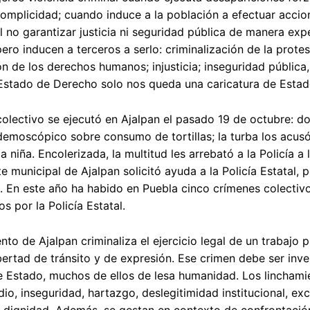
complicidad; cuando induce a la población a efectuar accion
 al no garantizar justicia ni seguridad pública de manera ex
ero inducen a terceros a serlo: criminalización de la protes
n de los derechos humanos; injusticia; inseguridad pública, d
 Estado de Derecho solo nos queda una caricatura de Esta
olectivo se ejecutó en Ajalpan el pasado 19 de octubre: 
demoscópico sobre consumo de tortillas; la turba los acu
a niña. Encolerizada, la multitud les arrebató a la Policía
e municipal de Ajalpan solicitó ayuda a la Policía Estatal, 
En este año ha habido en Puebla cinco crímenes colectiv
s por la Policía Estatal.
ento de Ajalpan criminaliza el ejercicio legal de un trabajo
ibertad de tránsito y de expresión. Ese crimen debe ser in
e Estado, muchos de ellos de lesa humanidad. Los linchamie
odio, inseguridad, hartazgo, deslegitimidad institucional, exc
a dignidad. Además, se gestan en contexto de confrontación