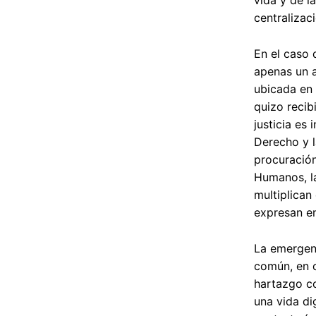
centralizaci
En el caso 
apenas un a
ubicada en 
quizo recibi
justicia es 
Derecho y l
procuració
Humanos, la
multiplican
expresan en
La emergenc
común, en 
hartazgo co
una vida di