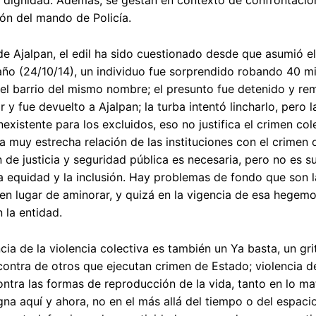
ón del mando de Policía.
de Ajalpan, el edil ha sido cuestionado desde que asumió 
ño (24/10/14), un individuo fue sorprendido robando 40 mil
el barrio del mismo nombre; el presunto fue detenido y remit
r y fue devuelto a Ajalpan; la turba intentó lincharlo, pero l
inexistente para los excluidos, eso no justifica el crimen co
a muy estrecha relación de las instituciones con el crimen
n de justicia y seguridad pública es necesaria, pero no es s
 equidad y la inclusión. Hay problemas de fondo que son 
 en lugar de aminorar, y quizá en la vigencia de esa hegem
 la entidad.
ia de la violencia colectiva es también un Ya basta, un g
contra de otros que ejecutan crimen de Estado; violencia d
ntra las formas de reproducción de la vida, tanto en lo mat
gna aquí y ahora, no en el más allá del tiempo o del espac