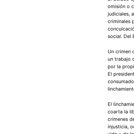
omisión o 
judiciales,
criminales p
conculcació
social. Del
Un crimen c
un trabajo 
por la propi
El president
consumado. 
linchamiento
El linchami
coarta la l
crímenes d
injusticia, 
vida y de l