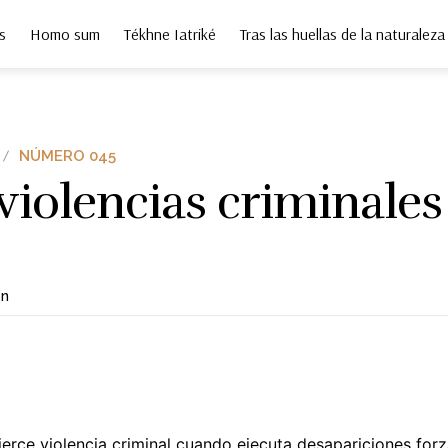
s
Homo sum
Tékhne Iatriké
Tras las huellas de la naturaleza
NÚMERO 045
violencias criminales
ón
jerce violencia criminal cuando ejecuta desapariciones for