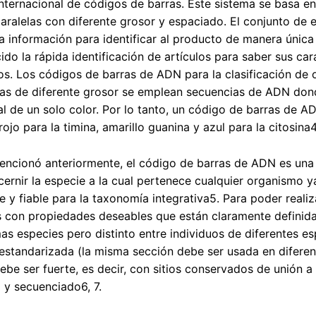
internacional de códigos de barras. Este sistema se basa en
paralelas con diferente grosor y espaciado. El conjunto de 
 información para identificar al producto de manera única
ido la rápida identificación de artículos para saber sus car
los. Los códigos de barras de ADN para la clasificación de
neas de diferente grosor se emplean secuencias de ADN do
cal de un solo color. Por lo tanto, un código de barras de A
rojo para la timina, amarillo guanina y azul para la citosina4
cionó anteriormente, el código de barras de ADN es una h
cernir la especie a la cual pertenece cualquier organismo y
e y fiable para la taxonomía integrativa5. Para poder reali
con propiedades deseables que están claramente definidas
as especies pero distinto entre individuos de diferentes e
estandarizada (la misma sección debe ser usada en diferen
be ser fuerte, es decir, con sitios conservados de unión a
 y secuenciado6, 7.