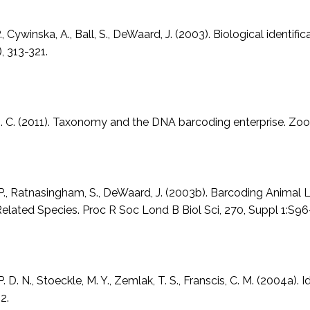
., Cywinska, A., Ball, S., DeWaard, J. (2003). Biological ident
, 313-321.
. C. (2011). Taxonomy and the DNA barcoding enterprise. Zoo
 P., Ratnasingham, S., DeWaard, J. (2003b). Barcoding Anima
elated Species. Proc R Soc Lond B Biol Sci, 270, Suppl 1:S96
P. D. N., Stoeckle, M. Y., Zemlak, T. S., Franscis, C. M. (2004a)
2.