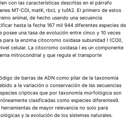
n con las características descritas en el párrafo
nes MT-COI, matK, rbcL y tufA2. El primero de estos
el reino animal, de hecho usando una secuencia
ficar hasta la fecha 167 mil 944 diferentes especies de
e posee una tasa de evolución entre cinco y 10 veces
a para la enzima citocromo oxidasa subunidad I (COI),
ivel celular. La citocromo oxidasa I es un componente
rna mitrocondrial y que regula el transporte
l código de barras de ADN como pilar de la taxonomía
debido a la variación o conservación de las secuencias
especies cripticas que por taxonomía morfológica son
erróneamente clasificadas como especies diferentes9.
s herramientas de mayor relevancia no solo para
ológicas y la evolución de los sistemas naturales.