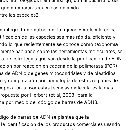
s morfológicos1. Sin embargo, con el desarrollo de
s que comparan secuencias de ácido
ntre las especies2.
uso integrado de datos morfológicos y moleculares ha
tificación de las especies sea más rápida, eficiente y
yendo lo que recientemente se conoce como taxonomía
armente hablando sobre las herramientas moleculares, se
ría de estrategias que van desde la purificación de ADN
cación por reacción en cadena de la polimerasa (PCR)
vas de ADN o de genes mitocondriales y de plastidios
ón y comparación por homología de estas regiones de
mpezaron a usar estas técnicas moleculares la más
propuesta por Herbert (et al, 2003) para la
gica por medio del código de barras de ADN3.
digo de barras de ADN se plantea que la
 la identificación de los productos comerciales usando