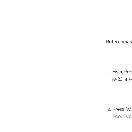
Referencias
Fišer, Pe
55(1), 43
Kress, W.
Ecol Evol