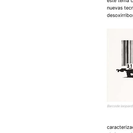
este tema 
nuevas tec
desoxirribo
Barcode leopard, g
caracteriza