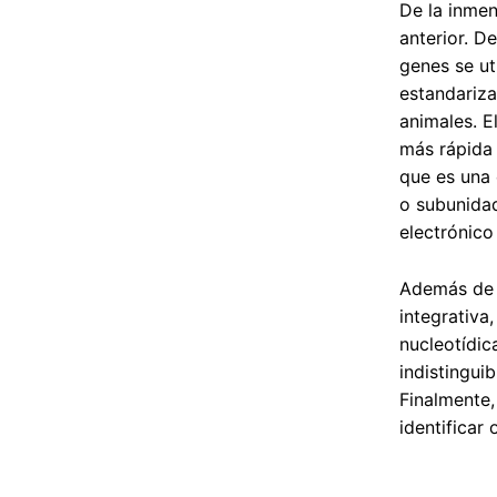
De la inmen
anterior. D
genes se ut
estandariza
animales. E
más rápida 
que es una 
o subunidad
electrónico
Además de f
integrativa
nucleotídic
indistingui
Finalmente,
identificar