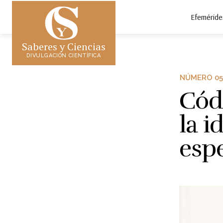
Efeméride
Saberes y Ciencias
DIVULGACIÓN CIENTÍFICA
NÚMERO 05
Cód
la i
esp