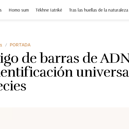
s
Homo sum
Tékhne Iatriké
Tras las huellas de la naturaleza
1
PORTADA
igo de barras de ADN
dentificación universa
ecies