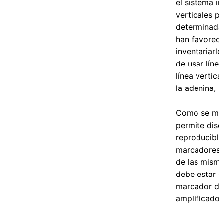
el sistema 
verticales 
determinada
han favorec
inventariar
de usar lí
línea verti
la adenina, 
Como se men
permite dis
reproducibl
marcadores 
de las mism
debe estar 
marcador de
amplificado