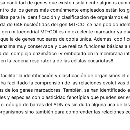
sa cantidad de genes que existen solamente algunos cumple
entro de los genes más comúnmente empleados están los ge
iliza para la identificación y clasificación de organismos 
da de 648 nucleótidos del gen MT-COI se han podido identi
l gen mitocondrial MT-COI es un excelente marcador ya qu
que la de genes nucleares de copia única. Además, codific
enzima muy conservada y que realiza funciones básicas a n
 del complejo enzimático IV embebido en la membrana inte
 en la cadena respiratoria de las células eucariotas8.
acilitar la identificación y clasificación de organismos e
, ha facilitado la comprensión de las relaciones evolutivas 
as de los genes marcadores. También, se han identificado 
bles y especies con plasticidad fenotípica que pueden ser 
 el código de barras del ADN es sin duda alguna una de la
 organismos sino también para comprender las relaciones ec