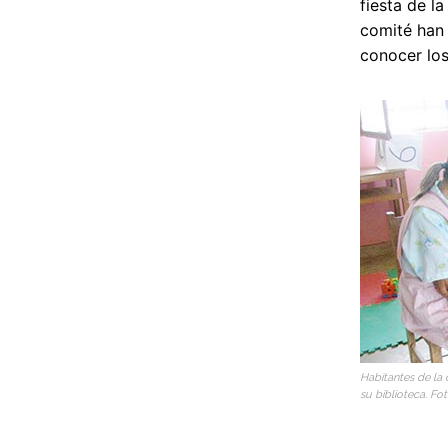
fiesta de la
comité han 
conocer los
Habitantes de la
su biblioteca. Fo