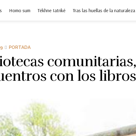
s
Homo sum
Tékhne Iatriké
Tras las huellas de la naturaleza
9
PORTADA
iotecas comunitarias
entros con los libros