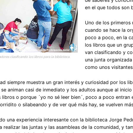
de saberes y conocimi
en el que todos son 
Uno de los primeros
cuando se hace la or
poco a poco, en la ca
los libros que un gr
van clasificando y co
dores clasificando los libros para la biblioteca.
una junta organizada 
como unos visitantes
d siempre muestra un gran interés y curiosidad por los libr
 se animan casi de inmediato y los adultos aunque al inicio
s libros o porque ´yo no sé leer bien´, poco a poco entran e
corridito o silabeando y de ver qué más hay, se vuelven má
o una experiencia interesante con la biblioteca Jorge Ped
a realizar las juntas y las asambleas de la comunidad, y ta