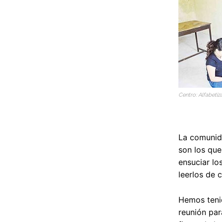
Centro: Alfabetiza
La comunida
son los que
ensuciar lo
leerlos de 
Hemos tenid
reunión par