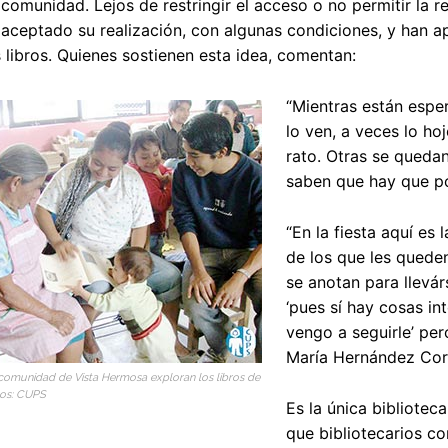
 comunidad. Lejos de restringir el acceso o no permitir la re
aceptado su realización, con algunas condiciones, y han 
 libros. Quienes sostienen esta idea, comentan:
“Mientras están esper
lo ven, a veces lo ho
rato. Otras se quedan
saben que hay que pon
“En la fiesta aquí es 
de los que les quede
se anotan para llevá
‘pues sí hay cosas in
vengo a seguirle’ per
María Hernández Corz
 comunidad de Vista Hermosa exploran los libros de
tos: CUPS
Es la única bibliotec
que bibliotecarios co