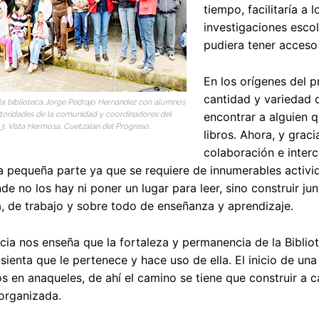
tiempo, facilitaría a 
investigaciones esco
pudiera tener acceso 
En los orígenes del 
cantidad y variedad 
 la biblioteca Jorge Pedrajo Hernández con alumnos
autoridades de la comunidad y coordinadores del
encontrar a alguien 
. Vista Hermosa, Cuetzalan del Progreso.
libros. Ahora, y grac
colaboración e inter
a pequeña parte ya que se requiere de innumerables activida
nde no los hay ni poner un lugar para leer, sino construir j
, de trabajo y sobre todo de enseñanza y aprendizaje.
cia nos enseña que la fortaleza y permanencia de la Biblio
ienta que le pertenece y hace uso de ella. El inicio de una 
en anaqueles, de ahí el camino se tiene que construir a 
organizada.