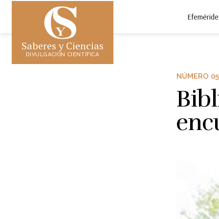
Efeméride
Saberes y Ciencias
DIVULGACIÓN CIENTÍFICA
NÚMERO 05
Bibl
encu