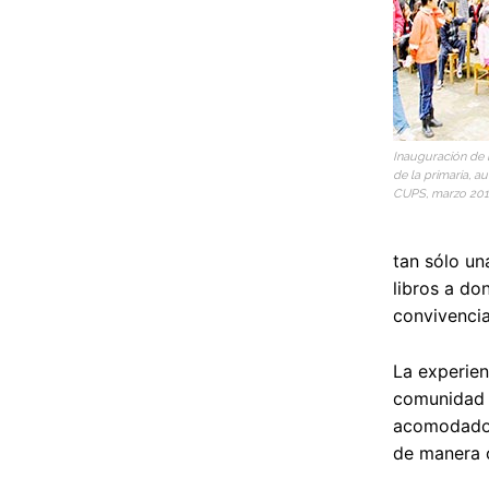
Inauguración de
de la primaria, 
CUPS, marzo 2013
tan sólo un
libros a do
convivencia
La experien
comunidad s
acomodados 
de manera 