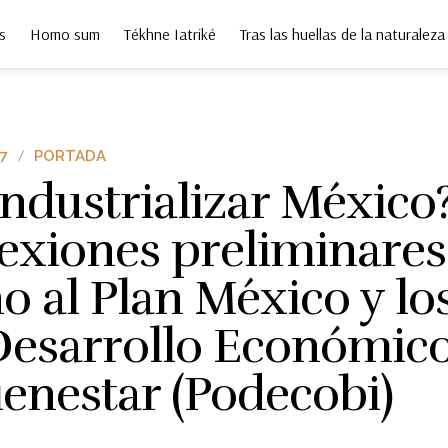
s
Homo sum
Tékhne Iatriké
Tras las huellas de la naturaleza
7
PORTADA
ndustrializar México
lexiones preliminares
o al Plan México y lo
Desarrollo Económico
ienestar (Podecobi)