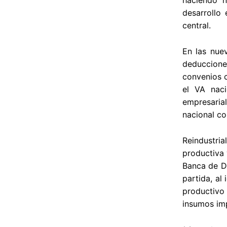
desarrollo
central.
En las nue
deduccione
convenios c
el VA naci
empresaria
nacional co
Reindustria
productiva 
Banca de De
partida, al
productivo
insumos im