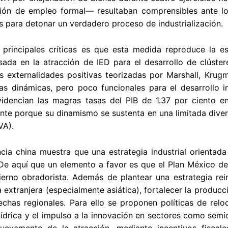
ión de empleo formal— resultaban comprensibles ante los
es para detonar un verdadero proceso de industrialización.
principales críticas es que esta medida reproduce la est
sada en la atracción de IED para el desarrollo de clúste
s externalidades positivas teorizadas por Marshall, Krugm
as dinámicas, pero poco funcionales para el desarrollo 
idencian las magras tasas del PIB de 1.37 por ciento e
nte porque su dinamismo se sustenta en una limitada diversi
VA).
ncia china muestra que una estrategia industrial orienta
De aquí que un elemento a favor es que el Plan México de 
erno obradorista. Además de plantear una estrategia rein
 extranjera (especialmente asiática), fortalecer la producc
echas regionales. Para ello se proponen políticas de reloc
ídrica y el impulso a la innovación en sectores como sem
uevamente de la atracción, mediante incentivos fiscale