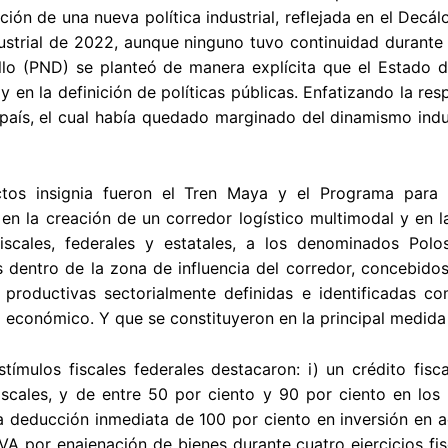
ión de una nueva política industrial, reflejada en el Dec
dustrial de 2022, aunque ninguno tuvo continuidad durante
llo (PND) se planteó de manera explícita que el Estado d
 en la definición de políticas públicas. Enfatizando la re
 país, el cual había quedado marginado del dinamismo indu
tos insignia fueron el Tren Maya y el Programa para e
en la creación de un corredor logístico multimodal y en l
fiscales, federales y estatales, a los denominados Polo
 dentro de la zona de influencia del corredor, concebido
 productivas sectorialmente definidas e identificadas 
 económico. Y que se constituyeron en la principal medida d
stímulos fiscales federales destacaron: i) un crédito fis
fiscales, y de entre 50 por ciento y 90 por ciento en los
 la deducción inmediata de 100 por ciento en inversión en a
IVA por enajenación de bienes durante cuatro ejercicios fi