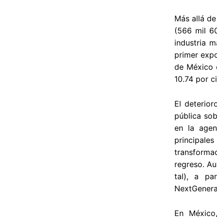
Más allá de
(566 mil 60
industria m
primer expo
de México c
10.74 por c
El deterior
pública sob
en la age
principales
transforma
regreso. Au
tal), a pa
NextGenerat
En México