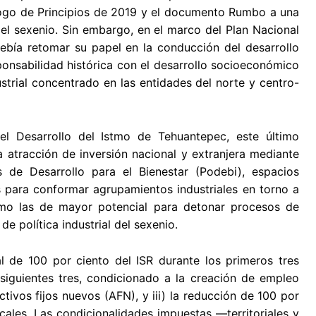
álogo de Principios de 2019 y el documento Rumbo a una
 el sexenio. Sin embargo, en el marco del Plan Nacional
ebía retomar su papel en la conducción del desarrollo
sponsabilidad histórica con el desarrollo socioeconómico
strial concentrado en las entidades del norte y centro-
l Desarrollo del Istmo de Tehuantepec, este último
a atracción de inversión nacional y extranjera mediante
s de Desarrollo para el Bienestar (Podebi), espacios
s para conformar agrupamientos industriales en torno a
como las de mayor potencial para detonar procesos de
e política industrial del sexenio.
cal de 100 por ciento del ISR durante los primeros tres
 siguientes tres, condicionado a la creación de empleo
ctivos fijos nuevos (AFN), y iii) la reducción de 100 por
scales. Las condicionalidades impuestas —territoriales y