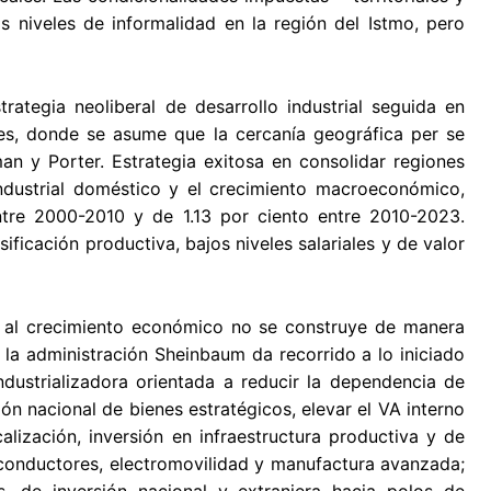
 niveles de informalidad en la región del Istmo, pero
rategia neoliberal de desarrollo industrial seguida en
res, donde se asume que la cercanía geográfica per se
an y Porter. Estrategia exitosa en consolidar regiones
industrial doméstico y el crecimiento macroeconómico,
ntre 2000-2010 y de 1.13 por ciento entre 2010-2023.
ficación productiva, bajos niveles salariales y de valor
da al crecimiento económico no se construye de manera
la administración Sheinbaum da recorrido a lo iniciado
dustrializadora orientada a reducir la dependencia de
ión nacional de bienes estratégicos, elevar el VA interno
alización, inversión en infraestructura productiva y de
iconductores, electromovilidad y manufactura avanzada;
s, de inversión nacional y extranjera hacia polos de