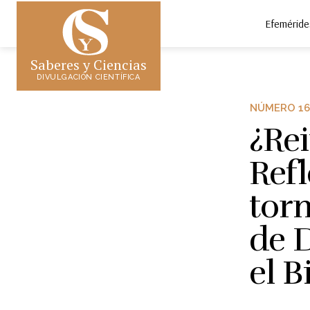
Efeméride
Saberes y Ciencias
DIVULGACIÓN CIENTÍFICA
NÚMERO 16
¿Rei
Ref
torn
de 
el B