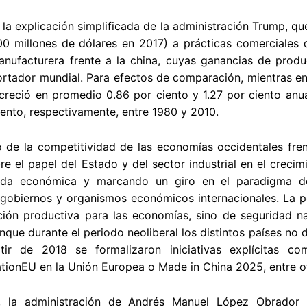
 la explicación simplificada de la administración Trump, qu
0 millones de dólares en 2017) a prácticas comerciales d
anufacturera frente a la china, cuyas ganancias de produ
rtador mundial. Para efectos de comparación, mientras en
reció en promedio 0.86 por ciento y 1.27 por ciento anua
iento, respectivamente, entre 1980 y 2010.
o de la competitividad de las economías occidentales fre
re el papel del Estado y del sector industrial en el crecim
nda económica y marcando un giro en el paradigma do
 gobiernos y organismos económicos internacionales. La po
ción productiva para las economías, sino de seguridad n
nque durante el periodo neoliberal los distintos países no
rtir de 2018 se formalizaron iniciativas explícitas
ionEU en la Unión Europea o Made in China 2025, entre ot
, la administración de Andrés Manuel López Obrador 