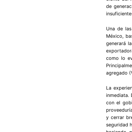
de generac
insuficient
Una de las 
México, ba
generará la
exportador
como lo ev
Principalme
agregado (
La experie
inmediata. 
con el gobi
proveeduría
y cerrar br
seguridad h
haciendo n