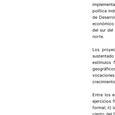
implementac
política in
de Desarro
económico y
del sur del
norte.
Los proyec
sustentado 
estímulos 
geográficos
vocaciones
crecimiento
Entre los e
ejercicios 
formal; ii)
ciento del 