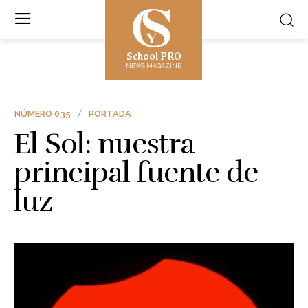
School PRO
NEWS MAGAZINE
NÚMERO 035
PORTADA
El Sol: nuestra
principal fuente de
luz